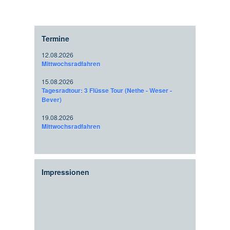
Termine
12.08.2026
Mittwochsradfahren
15.08.2026
Tagesradtour: 3 Flüsse Tour (Nethe - Weser -
Bever)
19.08.2026
Mittwochsradfahren
Impressionen