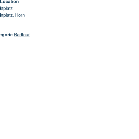
/Location
ktplatz
ktplatz, Horn
egorie
Radtour