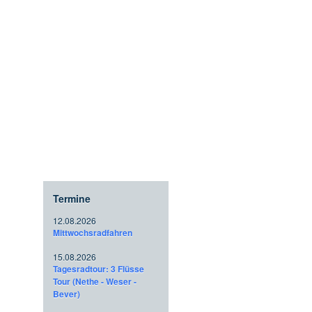
Termine
12.08.2026
Mittwochsradfahren
15.08.2026
Tagesradtour: 3 Flüsse
Tour (Nethe - Weser -
Bever)