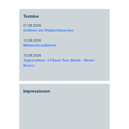
Termine
07.08.2026
Grillfeier am Waldschlösschen
12.08.2026
Mittwochsradfahren
15.08.2026
Tagesradtour: 3 Flüsse Tour (Nethe - Weser -
Bever)
Impressionen