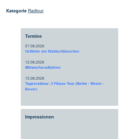
Kategorie
Radtour
Termine
07.08.2026
Grillfeier am Waldschlösschen
12.08.2026
Mittwochsradfahren
15.08.2026
Tagesradtour: 3 Flüsse Tour (Nethe - Weser -
Bever)
Impressionen