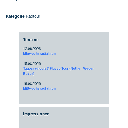
Kategorie
Radtour
Termine
12.08.2026
Mittwochsradfahren
15.08.2026
Tagesradtour: 3 Flüsse Tour (Nethe - Weser -
Bever)
19.08.2026
Mittwochsradfahren
Impressionen