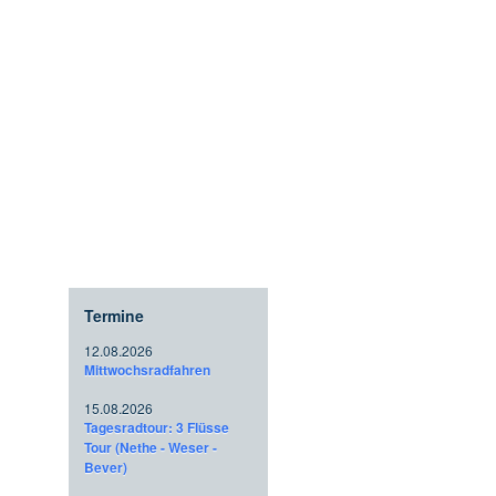
Termine
12.08.2026
Mittwochsradfahren
15.08.2026
Tagesradtour: 3 Flüsse
Tour (Nethe - Weser -
Bever)