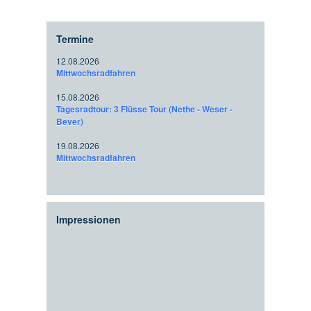
Termine
12.08.2026
Mittwochsradfahren
15.08.2026
Tagesradtour: 3 Flüsse Tour (Nethe - Weser -
Bever)
19.08.2026
Mittwochsradfahren
Impressionen