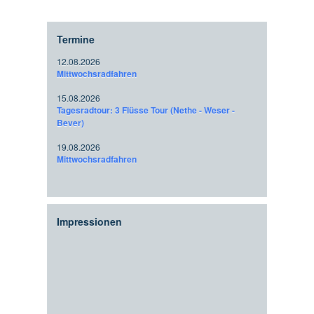
Termine
12.08.2026
Mittwochsradfahren
15.08.2026
Tagesradtour: 3 Flüsse Tour (Nethe - Weser -
Bever)
19.08.2026
Mittwochsradfahren
Impressionen