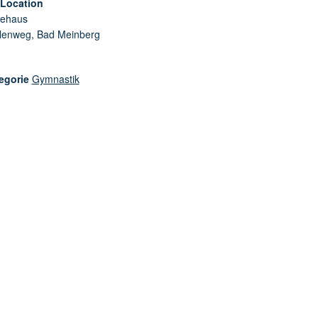
/Location
ehaus
lenweg, Bad Meinberg
egorie
Gymnastik