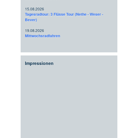
15.08.2026
Tagesradtour: 3 Flüsse Tour (Nethe - Weser -
Bever)
19.08.2026
Mittwochsradfahren
Impressionen