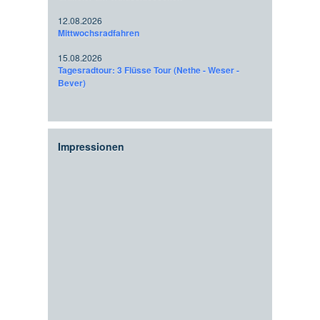
12.08.2026
Mittwochsradfahren
15.08.2026
Tagesradtour: 3 Flüsse Tour (Nethe - Weser -
Bever)
Impressionen