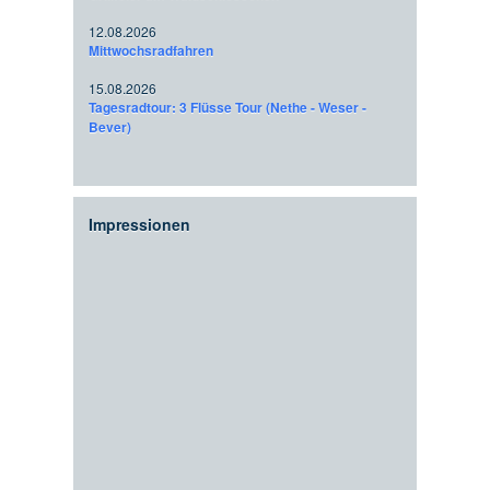
12.08.2026
Mittwochsradfahren
15.08.2026
Tagesradtour: 3 Flüsse Tour (Nethe - Weser -
Bever)
Impressionen