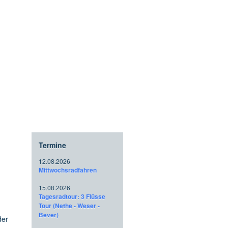
Termine
12.08.2026
Mittwochsradfahren
15.08.2026
Tagesradtour: 3 Flüsse
Tour (Nethe - Weser -
Bever)
der