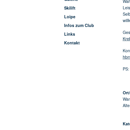
Wah
Lei
Skilift
Sel
Loipe
wil
Infos zum Club
Ges
Links
Kre
Kontakt
Kon
hbm
PS:
Ort
Wan
Alt
Kat