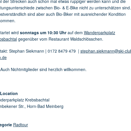
l der Strecken auch schon mal etwas ruppiger werden kann und die
stungsunterschiede zwischen Bio- & E-Bike nicht zu unterschätzen sind.
bstverständlich sind aber auch Bio-Biker mit ausreichender Kondition
lkommen.
tartet wird
sonntags um 10:30 Uhr
auf dem
Wanderparkplatz
bsbachtal
gegenüber vom Restaurant Waldschlösschen.
takt: Stephan Siekmann | 0172 8479 479 |
stephan.siekmann@ski-clu
.de
 Auch Nichtmitglieder sind herzlich willkommen.
/Location
derparkplatz Krebsbachtal
enbekener Str., Horn-Bad Meinberg
egorie
Radtour