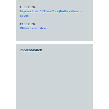
15.08.2026
Tagesradtour: 3 Flüsse Tour (Nethe - Weser -
Bever)
19.08.2026
Mittwochsradfahren
Impressionen