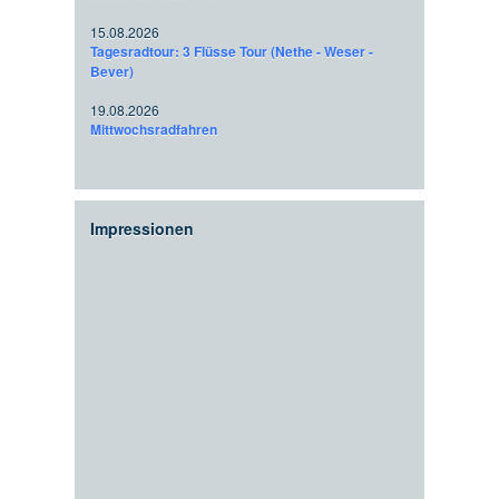
15.08.2026
Tagesradtour: 3 Flüsse Tour (Nethe - Weser -
Bever)
19.08.2026
Mittwochsradfahren
Impressionen