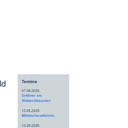
ld
Termine
07.08.2026
Grillfeier am
Waldschlösschen
12.08.2026
Mittwochsradfahren
15.08.2026