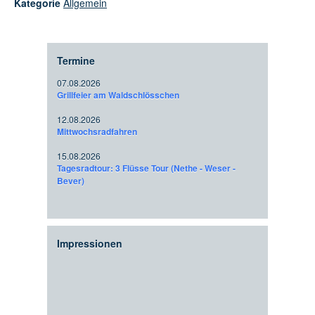
Kategorie
Allgemein
Termine
07.08.2026
Grillfeier am Waldschlösschen
12.08.2026
Mittwochsradfahren
15.08.2026
Tagesradtour: 3 Flüsse Tour (Nethe - Weser -
Bever)
Impressionen