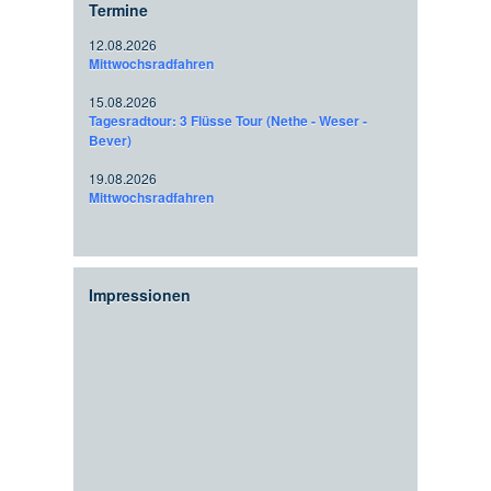
Termine
12.08.2026
Mittwochsradfahren
15.08.2026
Tagesradtour: 3 Flüsse Tour (Nethe - Weser -
Bever)
19.08.2026
Mittwochsradfahren
Impressionen