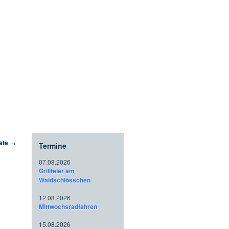
ste
→
Termine
07.08.2026
Grillfeier am
Waldschlösschen
12.08.2026
Mittwochsradfahren
15.08.2026