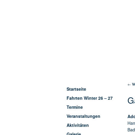
Arti
←
Vo
Startseite
G
Fahrten Winter 26 – 27
Termine
Veranstaltungen
Add
Ham
Aktivitäten
Bad
Galerie