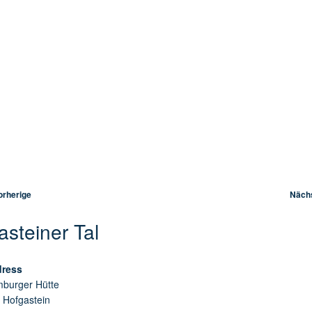
kelnavigation
rherige
Näch
asteiner Tal
ress
burger Hütte
 Hofgastein