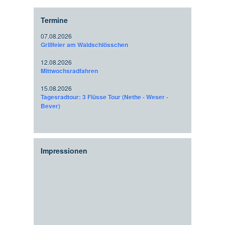
Termine
07.08.2026
Grillfeier am Waldschlösschen
12.08.2026
Mittwochsradfahren
15.08.2026
Tagesradtour: 3 Flüsse Tour (Nethe - Weser -
Bever)
Impressionen